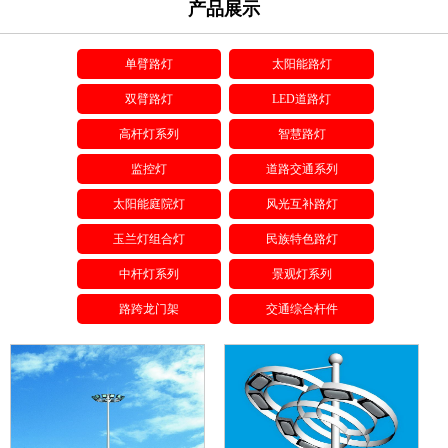
产品展示
单臂路灯
太阳能路灯
双臂路灯
LED道路灯
高杆灯系列
智慧路灯
监控灯
道路交通系列
太阳能庭院灯
风光互补路灯
玉兰灯组合灯
民族特色路灯
中杆灯系列
景观灯系列
路跨龙门架
交通综合杆件