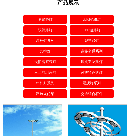
产品展示
单臂路灯
太阳能路灯
双臂路灯
LED道路灯
高杆灯系列
智慧路灯
监控灯
道路交通系列
太阳能庭院灯
风光互补路灯
玉兰灯组合灯
民族特色路灯
中杆灯系列
景观灯系列
路跨龙门架
交通综合杆件